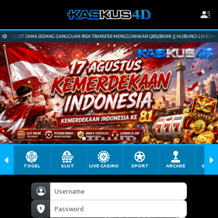
 EWALLET DANA SEDANG GANGGUAN BISA TRANSFER MENGGUNAKAN QRIS/BANK || HUBUNGI LIVECHAT
TOGEL
SLOT
LIVE CASINO
SPORT
ARCADE
SABU