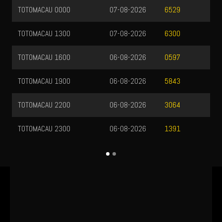
TOTOMACAU 0000
07-08-2026
6529
TOTOMACAU 1300
07-08-2026
6300
TOTOMACAU 1600
06-08-2026
0597
TOTOMACAU 1900
06-08-2026
5843
TOTOMACAU 2200
06-08-2026
3064
TOTOMACAU 2300
06-08-2026
1391