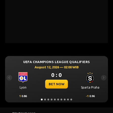
FA CHAMPIONS LEAGUE QUALIFIERS
UEFA CH
August 12, 2026 — 02:00 WIB
Au
0 : 0
Previous
Next
BET NOW
Sparta Praha
SK Sturm Graz
-1
0.96
-0.5
0.95