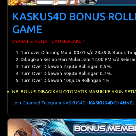
KASKUS4D BONUS ROLL
GAME
SYARAT & KETENTUAN BERLAKU :
Turnover Dihitung Mulai 00.01 s/d 23:59 & Bonus Ta
Dibagikan Setiap Hari Mulai Jam 12.00 PM s/d Selesai
Turn Over Dibawah 25juta Rollingan 0,5%.
Turn Over Dibawah 50juta Rollingan 0,7%.
Turn Over Dibawah 100juta Rollingan 1%.
NB: BONUS DIBAGIKAN OTOMATIS MASUK KE AKUN SETIA
Join Channel Telegram KASKUS4D :
KASKUS4DCHANNEL