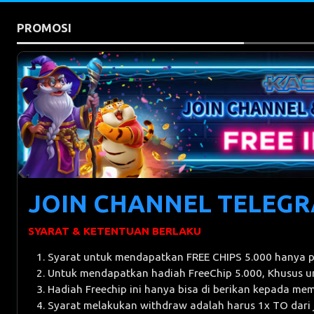
PROMOSI
JOIN CHANNEL TELEG
SYARAT & KETENTUAN BERLAKU
Syarat untuk mendapatkan FREE CHIPS 5.000 hanya
Untuk mendapatkan hadiah FreeChip 5.000, Khusus u
Hadiah Freechip ini hanya bisa di berikan kepada me
Syarat melakukan withdraw adalah harus 1x TO dari 