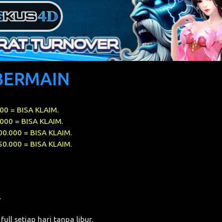
BERMAIN
000 = BISA KLAIM.
.000 = BISA KLAIM.
00.000 = BISA KLAIM.
50.000 = BISA KLAIM.
.
l setiap hari tanpa libur.