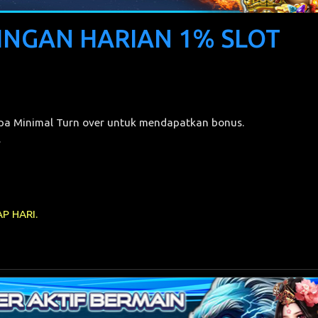
INGAN HARIAN 1% SLOT
npa Minimal Turn over untuk mendapatkan bonus.
.
P HARI.