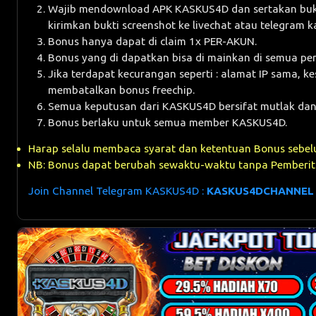
Wajib mendownload APK KASKUS4D dan sertakan bukti 
kirimkan bukti screenshot ke livechat atau telegram k
Bonus hanya dapat di claim 1x PER-AKUN.
Bonus yang di dapatkan bisa di mainkan di semua pe
Jika terdapat kecurangan seperti : alamat IP sama,
membatalkan bonus freechip.
Semua keputusan dari KASKUS4D bersifat mutlak dan 
Bonus berlaku untuk semua member KASKUS4D.
Harap selalu membaca syarat dan ketentuan Bonus sebel
NB: Bonus dapat berubah sewaktu-waktu tanpa Pemberit
Join Channel Telegram KASKUS4D :
KASKUS4DCHANNEL