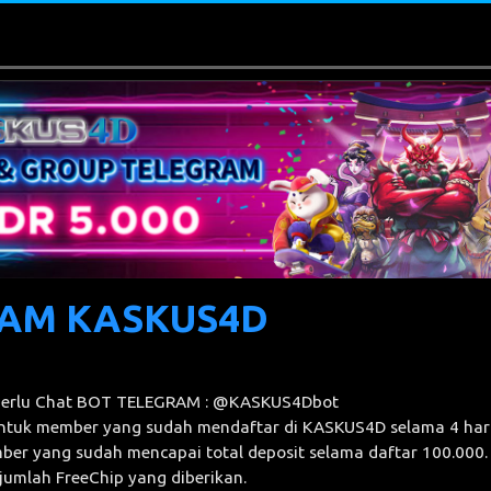
RAM KASKUS4D
 perlu Chat BOT TELEGRAM : @KASKUS4Dbot
ntuk member yang sudah mendaftar di KASKUS4D selama 4 hari
mber yang sudah mencapai total deposit selama daftar 100.000.
jumlah FreeChip yang diberikan.